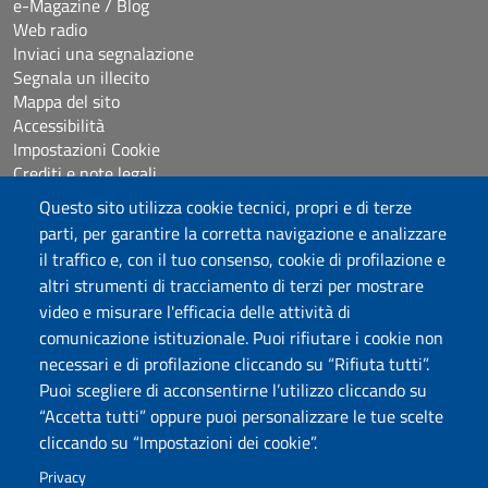
e-Magazine / Blog
Web radio
Inviaci una segnalazione
Segnala un illecito
Mappa del sito
Accessibilità
Impostazioni Cookie
Crediti e note legali
Questo sito utilizza cookie tecnici, propri e di terze
parti, per garantire la corretta navigazione e analizzare
Seguici su
il traffico e, con il tuo consenso, cookie di profilazione e
Chatta con noi
altri strumenti di tracciamento di terzi per mostrare
video e misurare l'efficacia delle attività di
comunicazione istituzionale. Puoi rifiutare i cookie non
Università degli Studi di Sassari
necessari e di profilazione cliccando su “Rifiuta tutti”.
Piazza Università 21, Sassari
Puoi scegliere di acconsentirne l’utilizzo cliccando su
Tel.: 800 882994 (Orientamento studenti)
“Accetta tutti” oppure puoi personalizzare le tue scelte
RETTORE:
rettore@uniss.it
cliccando su “Impostazioni dei cookie”.
PEC:
protocollo@pec.uniss.it
URP:
urp@uniss.it
Privacy