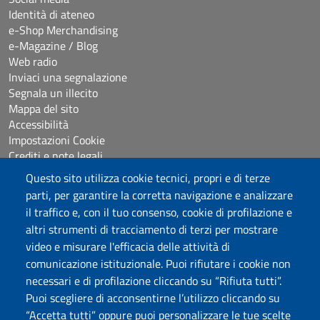
Identità di ateneo
e-Shop Merchandising
e-Magazine / Blog
Web radio
Inviaci una segnalazione
Segnala un illecito
Mappa del sito
Accessibilità
Impostazioni Cookie
Crediti e note legali
Questo sito utilizza cookie tecnici, propri e di terze
parti, per garantire la corretta navigazione e analizzare
Seguici su
il traffico e, con il tuo consenso, cookie di profilazione e
Chatta con noi
altri strumenti di tracciamento di terzi per mostrare
video e misurare l'efficacia delle attività di
comunicazione istituzionale. Puoi rifiutare i cookie non
Università degli Studi di Sassari
necessari e di profilazione cliccando su “Rifiuta tutti”.
Piazza Università 21, Sassari
Puoi scegliere di acconsentirne l’utilizzo cliccando su
Tel.: 800 882994 (Orientamento studenti)
“Accetta tutti” oppure puoi personalizzare le tue scelte
RETTORE:
rettore@uniss.it