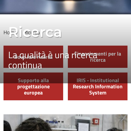
Ricerca
Home
Ricerca
La qualità è una ricerca
Finanziamenti per la
Dove fare ricerca
ricerca
continua
Supporto alla
IRIS - Institutional
progettazione
Research Information
europea
System