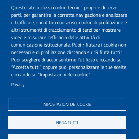
Questo sito utilizza cookie tecnici, propri e di terze
parti, per garantire la corretta navigazione e analizzare
Seguici su
il traffico e, con il tuo consenso, cookie di profilazione e
Chatta con noi
altri strumenti di tracciamento di terzi per mostrare
video e misurare l'efficacia delle attività di
comunicazione istituzionale. Puoi rifiutare i cookie non
Università degli Studi di Sassari
necessari e di profilazione cliccando su “Rifiuta tutti”.
Piazza Università 21, Sassari
Puoi scegliere di acconsentirne l’utilizzo cliccando su
Tel.: 800 882994 (Orientamento studenti)
“Accetta tutti” oppure puoi personalizzare le tue scelte
RETTORE:
rettore@uniss.it
cliccando su “Impostazioni dei cookie”.
PEC:
protocollo@pec.uniss.it
URP:
urp@uniss.it
Privacy
WEB:
redazioneweb@uniss.it
P.I. 00196350904 –
pagoPA®
IMPOSTAZIONI DEI COOKIE
NEGA TUTTI