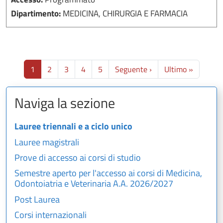
Dipartimento:
MEDICINA, CHIRURGIA E FARMACIA
Paginazione
Pagina successiva
Ultima p
1
2
3
4
5
Seguente ›
Ultimo »
Naviga la sezione
Lauree triennali e a ciclo unico
Lauree magistrali
Prove di accesso ai corsi di studio
Semestre aperto per l'accesso ai corsi di Medicina,
Odontoiatria e Veterinaria A.A. 2026/2027
Post Laurea
Corsi internazionali