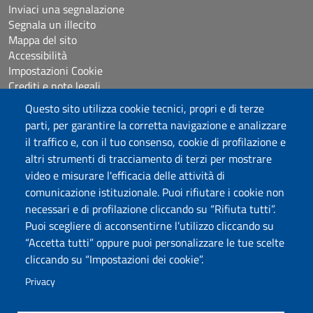
Inviaci una segnalazione
Segnala un illecito
Mappa del sito
Accessibilità
Impostazioni Cookie
Crediti e note legali
Questo sito utilizza cookie tecnici, propri e di terze
parti, per garantire la corretta navigazione e analizzare
Seguici su
il traffico e, con il tuo consenso, cookie di profilazione e
Chatta con noi
altri strumenti di tracciamento di terzi per mostrare
video e misurare l'efficacia delle attività di
comunicazione istituzionale. Puoi rifiutare i cookie non
Università degli Studi di Sassari
necessari e di profilazione cliccando su “Rifiuta tutti”.
Piazza Università 21, Sassari
Puoi scegliere di acconsentirne l’utilizzo cliccando su
Tel.: 800 882994 (Orientamento studenti)
“Accetta tutti” oppure puoi personalizzare le tue scelte
RETTORE:
rettore@uniss.it
cliccando su “Impostazioni dei cookie”.
PEC:
protocollo@pec.uniss.it
URP:
urp@uniss.it
Privacy
WEB:
redazioneweb@uniss.it
P.I. 00196350904 –
pagoPA®