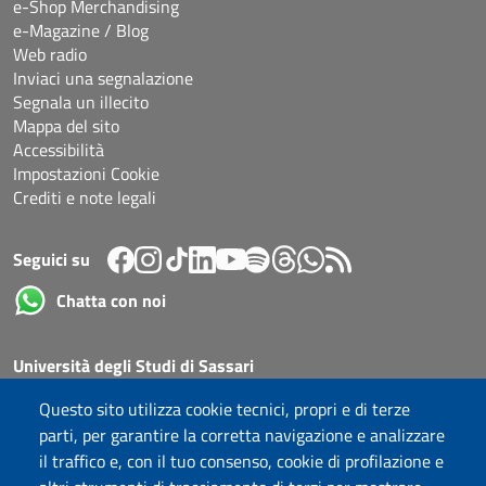
e-Shop Merchandising
e-Magazine / Blog
Web radio
Inviaci una segnalazione
Segnala un illecito
Mappa del sito
Accessibilità
Impostazioni Cookie
Crediti e note legali
Seguici su
Chatta con noi
Università degli Studi di Sassari
Piazza Università 21, Sassari
Questo sito utilizza cookie tecnici, propri e di terze
Tel.: 800 882994 (Orientamento studenti)
parti, per garantire la corretta navigazione e analizzare
RETTORE:
rettore@uniss.it
il traffico e, con il tuo consenso, cookie di profilazione e
PEC:
protocollo@pec.uniss.it