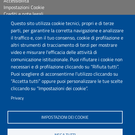
Accessibilità
Impostazioni Cookie
Crediti e note legali
Questo sito utilizza cookie tecnici, propri e di terze
parti, per garantire la corretta navigazione e analizzare
Seguici su
il traffico e, con il tuo consenso, cookie di profilazione e
Chatta con noi
altri strumenti di tracciamento di terzi per mostrare
video e misurare l'efficacia delle attività di
comunicazione istituzionale. Puoi rifiutare i cookie non
Università degli Studi di Sassari
necessari e di profilazione cliccando su “Rifiuta tutti”.
Piazza Università 21, Sassari
Puoi scegliere di acconsentirne l’utilizzo cliccando su
Tel.: 800 882994 (Orientamento studenti)
“Accetta tutti” oppure puoi personalizzare le tue scelte
RETTORE:
rettore@uniss.it
cliccando su “Impostazioni dei cookie”.
PEC:
protocollo@pec.uniss.it
URP:
urp@uniss.it
Privacy
WEB:
redazioneweb@uniss.it
P.I. 00196350904 –
pagoPA®
IMPOSTAZIONI DEI COOKIE
NEGA TUTTI