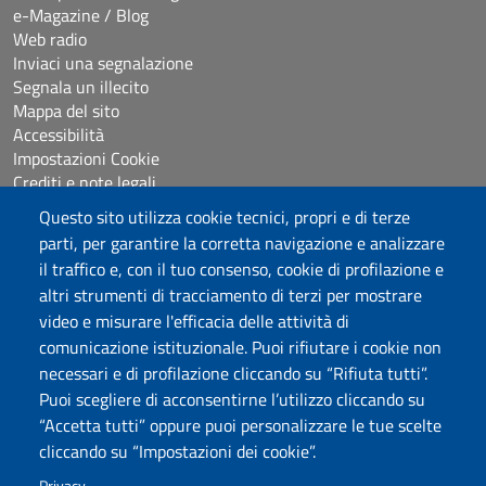
e-Magazine / Blog
Web radio
Inviaci una segnalazione
Segnala un illecito
Mappa del sito
Accessibilità
Impostazioni Cookie
Crediti e note legali
Questo sito utilizza cookie tecnici, propri e di terze
parti, per garantire la corretta navigazione e analizzare
Seguici su
il traffico e, con il tuo consenso, cookie di profilazione e
Chatta con noi
altri strumenti di tracciamento di terzi per mostrare
video e misurare l'efficacia delle attività di
comunicazione istituzionale. Puoi rifiutare i cookie non
Università degli Studi di Sassari
necessari e di profilazione cliccando su “Rifiuta tutti”.
Piazza Università 21, Sassari
Puoi scegliere di acconsentirne l’utilizzo cliccando su
Tel.: 800 882994 (Orientamento studenti)
“Accetta tutti” oppure puoi personalizzare le tue scelte
RETTORE:
rettore@uniss.it
cliccando su “Impostazioni dei cookie”.
PEC:
protocollo@pec.uniss.it
URP:
urp@uniss.it