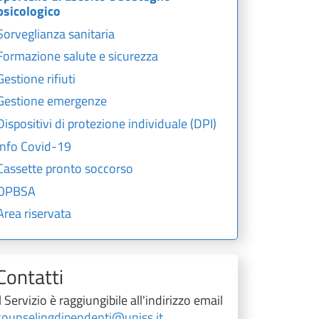
psicologico
Sorveglianza sanitaria
Formazione salute e sicurezza
Gestione rifiuti
Gestione emergenze
Dispositivi di protezione individuale (DPI)
Info Covid-19
Cassette pronto soccorso
OPBSA
Area riservata
Contatti
Il Servizio è raggiungibile all'indirizzo email
counselingdipendenti@uniss.it