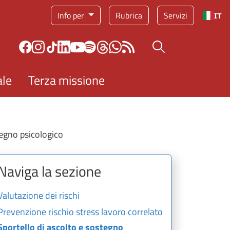
Info per
Rubrica
Servizi
IT
Bottone cerca
ale
Terza missione
tegno psicologico
Naviga la sezione
Valutazione dei rischi
Prevenzione rischio stress lavoro correlato
Sportello di ascolto e sostegno