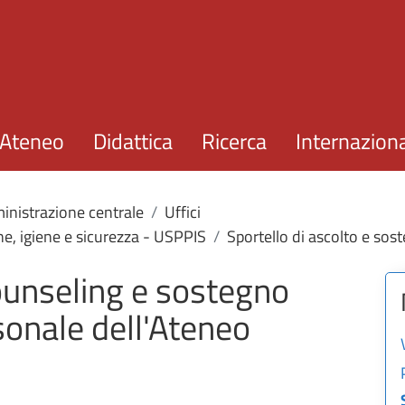
Salta al contenuto principale
Ateneo
Didattica
Ricerca
Internazion
nistrazione centrale
Uffici
ne, igiene e sicurezza - USPPIS
Sportello di ascolto e sos
counseling e sostegno
rsonale dell'Ateneo