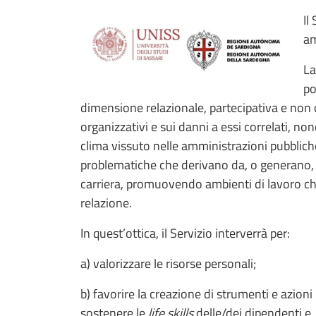
Il
am
La
po
dimensione relazionale, partecipativa e non c
organizzativi e sui danni a essi correlati, no
clima vissuto nelle amministrazioni pubblich
problematiche che derivano da, o generano, s
carriera, promuovendo ambienti di lavoro che
relazione.
In quest’ottica, il Servizio interverrà per:
a) valorizzare le risorse personali;
b) favorire la creazione di strumenti e azion
sostenere le
life skills
delle/dei dipendenti e, 