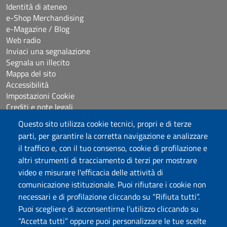
Identità di ateneo
e-Shop Merchandising
e-Magazine / Blog
Web radio
Inviaci una segnalazione
Segnala un illecito
Mappa del sito
Accessibilità
Impostazioni Cookie
Crediti e note legali
Questo sito utilizza cookie tecnici, propri e di terze
Seguici su
parti, per garantire la corretta navigazione e analizzare
il traffico e, con il tuo consenso, cookie di profilazione e
Chatta con noi
altri strumenti di tracciamento di terzi per mostrare
video e misurare l'efficacia delle attività di
comunicazione istituzionale. Puoi rifiutare i cookie non
Università degli Studi di Sassari
necessari e di profilazione cliccando su “Rifiuta tutti”.
Piazza Università 21, Sassari
Puoi scegliere di acconsentirne l’utilizzo cliccando su
Tel.: 800 882994 (Orientamento studenti)
“Accetta tutti” oppure puoi personalizzare le tue scelte
RETTORE:
rettore@uniss.it