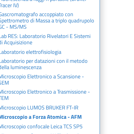
Tracer IV)
Gascromatografo accoppiato con
Spettrometro di Massa a triplo quadrupolo
GC - MS/MS
Lab RES: Laboratorio Rivelatori E Sistemi
di Acquisizione
Laboratorio elettrofisiologia
Laboratorio per datazioni con il metodo
della luminescenza
Microscopio Elettronico a Scansione -
SEM
Microscopio Elettronico a Trasmissione -
TEM
Microscopio LUMOS BRUKER FT-IR
Microscopio a Forza Atomica - AFM
Microscopio confocale Leica TCS SP5