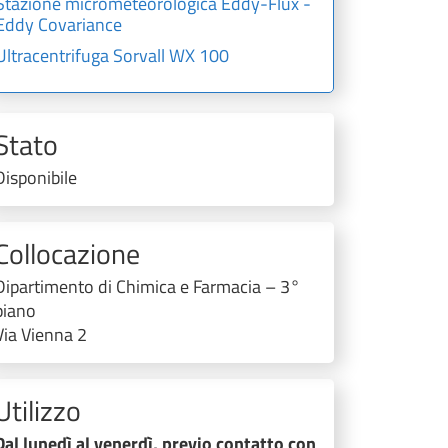
Stazione micrometeorologica Eddy-Flux -
Eddy Covariance
Ultracentrifuga Sorvall WX 100
Stato
Disponibile
Collocazione
Dipartimento di Chimica e Farmacia – 3°
piano
Via Vienna 2
Utilizzo
Dal lunedì al venerdì, previo contatto con