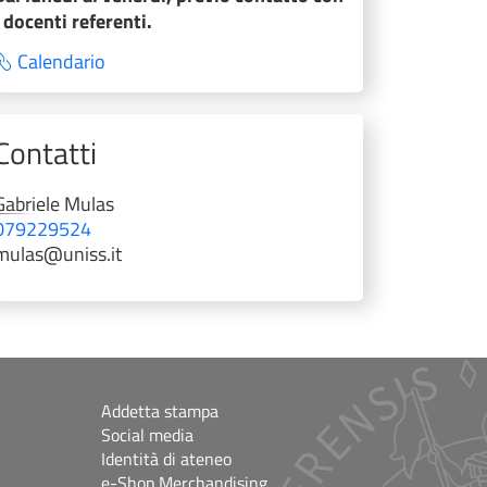
i docenti referenti.
Calendario
Contatti
Gabriele
Mulas
079229524
mulas@uniss.it
Addetta stampa
Social media
Identità di ateneo
e-Shop Merchandising