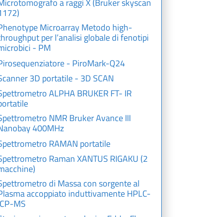
Microtomografo a raggi X (Bruker skyscan
1172)
Phenotype Microarray Metodo high-
throughput per l’analisi globale di fenotipi
microbici - PM
Pirosequenziatore - PiroMark-Q24
Scanner 3D portatile - 3D SCAN
Spettrometro ALPHA BRUKER FT- IR
portatile
Spettrometro NMR Bruker Avance III
Nanobay 400MHz
Spettrometro RAMAN portatile
Spettrometro Raman XANTUS RIGAKU (2
macchine)
Spettrometro di Massa con sorgente al
Plasma accoppiato induttivamente HPLC-
ICP-MS