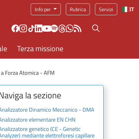
Info per
Rubrica
Servizi
IT
Bottone cerca
ale
Terza missione
 a Forza Atomica - AFM
Naviga la sezione
Analizzatore Dinamico Meccanico - DMA
Analizzatore elementare EN CHN
Analizzatore genetico (CE - Genetic
Analyzer) mediante elettroforesi capillare