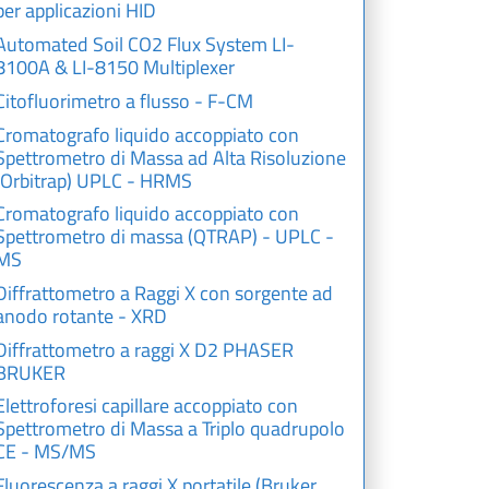
per applicazioni HID
Automated Soil CO2 Flux System LI-
8100A & LI-8150 Multiplexer
Citofluorimetro a flusso - F-CM
Cromatografo liquido accoppiato con
Spettrometro di Massa ad Alta Risoluzione
(Orbitrap) UPLC - HRMS
Cromatografo liquido accoppiato con
Spettrometro di massa (QTRAP) - UPLC -
MS
Diffrattometro a Raggi X con sorgente ad
anodo rotante - XRD
Diffrattometro a raggi X D2 PHASER
BRUKER
Elettroforesi capillare accoppiato con
Spettrometro di Massa a Triplo quadrupolo
CE - MS/MS
Fluorescenza a raggi X portatile (Bruker