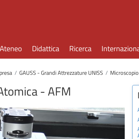
Salta al contenuto principale
Ateneo
Didattica
Ricerca
Internazion
presa
GAUSS - Grandi Attrezzature UNISS
Microscopio
 Atomica - AFM