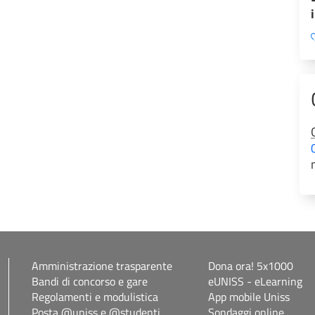
Amministrazione trasparente
Dona ora! 5x1000
Bandi di concorso e gare
eUNISS - eLearning
Regolamenti e modulistica
App mobile Uniss
Posta @uniss e @studenti
Sondaggi online