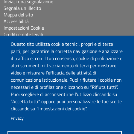
Inviaci una segnalazione
Segnala un illecito
Mappa del sito
Accessibilità
Impostazioni Cookie
Crediti e note legali
Questo sito utilizza cookie tecnici, propri e di terze
parti, per garantire la corretta navigazione e analizzare
Seguici su
il traffico e, con il tuo consenso, cookie di profilazione e
Chatta con noi
altri strumenti di tracciamento di terzi per mostrare
video e misurare l'efficacia delle attività di
comunicazione istituzionale. Puoi rifiutare i cookie non
Università degli Studi di Sassari
necessari e di profilazione cliccando su “Rifiuta tutti”.
Piazza Università 21, Sassari
Puoi scegliere di acconsentirne l’utilizzo cliccando su
Tel.: 800 882994 (Orientamento studenti)
“Accetta tutti” oppure puoi personalizzare le tue scelte
RETTORE:
rettore@uniss.it
cliccando su “Impostazioni dei cookie”.
PEC:
protocollo@pec.uniss.it
URP:
urp@uniss.it
Privacy
WEB:
redazioneweb@uniss.it
P.I. 00196350904 –
pagoPA®