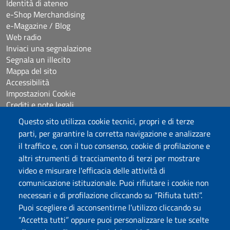
Identità di ateneo
e-Shop Merchandising
e-Magazine / Blog
Web radio
Inviaci una segnalazione
Segnala un illecito
Mappa del sito
Accessibilità
Impostazioni Cookie
Crediti e note legali
Questo sito utilizza cookie tecnici, propri e di terze
parti, per garantire la corretta navigazione e analizzare
Seguici su
il traffico e, con il tuo consenso, cookie di profilazione e
Chatta con noi
altri strumenti di tracciamento di terzi per mostrare
video e misurare l'efficacia delle attività di
comunicazione istituzionale. Puoi rifiutare i cookie non
Università degli Studi di Sassari
necessari e di profilazione cliccando su “Rifiuta tutti”.
Piazza Università 21, Sassari
Puoi scegliere di acconsentirne l’utilizzo cliccando su
Tel.: 800 882994 (Orientamento studenti)
“Accetta tutti” oppure puoi personalizzare le tue scelte
RETTORE:
rettore@uniss.it