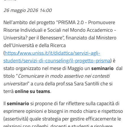
26 maggio 2026
14:00
Nell’ambito del progetto "PRISMA 2.0 - Promuovere
Risorse Individuali e Sociali nel Mondo Accademico -
Universita? per il Benessere", finanziato dal Ministero
dell'Università e della Ricerca
(
https://www.uniss.it/it/didattica/servizi-agli-
studenti/servizi-di-counseling/il-progetto-prisma
) è
stato organizzato nel mese di Maggio un
seminario
dal
titolo “
Comunicare in modo assertivo nei contesti
universitari
” a cura della prof.ssa Sara Santilli che si
terrà
online su teams
.
Il
seminario
si propone di far riflettere sulla capacità di
esprimere opinioni e bisogni in modo chiaro e rispettoso
(assertività) quale strategia per gestire efficacemente le
relazioni con colleghi, docenti e studenti e risolvere