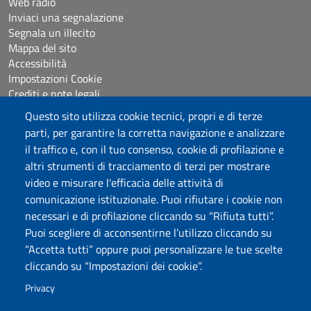
Web radio
Inviaci una segnalazione
Segnala un illecito
Mappa del sito
Accessibilità
Impostazioni Cookie
Crediti e note legali
Questo sito utilizza cookie tecnici, propri e di terze
parti, per garantire la corretta navigazione e analizzare
Seguici su
il traffico e, con il tuo consenso, cookie di profilazione e
Chatta con noi
altri strumenti di tracciamento di terzi per mostrare
video e misurare l'efficacia delle attività di
comunicazione istituzionale. Puoi rifiutare i cookie non
Università degli Studi di Sassari
necessari e di profilazione cliccando su “Rifiuta tutti”.
Piazza Università 21, Sassari
Puoi scegliere di acconsentirne l’utilizzo cliccando su
Tel.: 800 882994 (Orientamento studenti)
“Accetta tutti” oppure puoi personalizzare le tue scelte
RETTORE:
rettore@uniss.it
cliccando su “Impostazioni dei cookie”.
PEC:
protocollo@pec.uniss.it
URP:
urp@uniss.it
Privacy
WEB:
redazioneweb@uniss.it