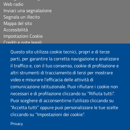
Web radio
Inviaci una segnalazione
Segnala un illecito
Mappa del sito
Accessibilità
Impostazioni Cookie
Crediti e note legali
Questo sito utilizza cookie tecnici, propri e di terze
parti, per garantire la corretta navigazione e analizzare
Seguici su
il traffico e, con il tuo consenso, cookie di profilazione e
Chatta con noi
altri strumenti di tracciamento di terzi per mostrare
video e misurare l'efficacia delle attività di
comunicazione istituzionale. Puoi rifiutare i cookie non
Università degli Studi di Sassari
necessari e di profilazione cliccando su “Rifiuta tutti”.
Piazza Università 21, Sassari
Puoi scegliere di acconsentirne l’utilizzo cliccando su
Tel.: 800 882994 (Orientamento studenti)
“Accetta tutti” oppure puoi personalizzare le tue scelte
RETTORE:
rettore@uniss.it
cliccando su “Impostazioni dei cookie”.
PEC:
protocollo@pec.uniss.it
URP:
urp@uniss.it
Privacy
WEB:
redazioneweb@uniss.it