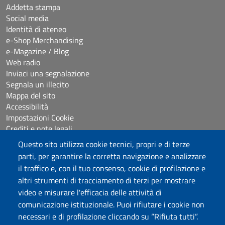
Addetta stampa
Social media
Identità di ateneo
e-Shop Merchandising
e-Magazine / Blog
Web radio
Inviaci una segnalazione
Segnala un illecito
Mappa del sito
Accessibilità
Impostazioni Cookie
Crediti e note legali
Questo sito utilizza cookie tecnici, propri e di terze
parti, per garantire la corretta navigazione e analizzare
Seguici su
il traffico e, con il tuo consenso, cookie di profilazione e
Chatta con noi
altri strumenti di tracciamento di terzi per mostrare
video e misurare l'efficacia delle attività di
comunicazione istituzionale. Puoi rifiutare i cookie non
Università degli Studi di Sassari
necessari e di profilazione cliccando su “Rifiuta tutti”.
Piazza Università 21, Sassari