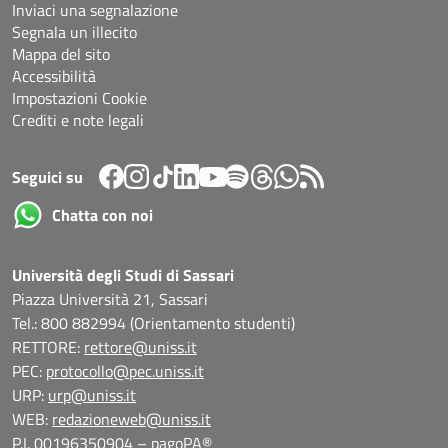
Inviaci una segnalazione
Segnala un illecito
Mappa del sito
Accessibilità
Impostazioni Cookie
Crediti e note legali
Seguici su
Chatta con noi
Università degli Studi di Sassari
Piazza Università 21, Sassari
Tel.: 800 882994 (Orientamento studenti)
RETTORE:
rettore@uniss.it
PEC:
protocollo@pec.uniss.it
URP:
urp@uniss.it
WEB:
redazioneweb@uniss.it
P.I. 00196350904 –
pagoPA®