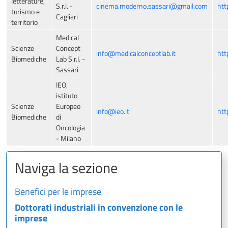
letterature,
S.r.l. -
cinema.moderno.sassari@gmail.com
htt
turismo e
Cagliari
territorio
Medical
Scienze
Concept
info@medicalconceptlab.it
htt
Biomediche
Lab S.r.l. -
Sassari
IEO,
istituto
Scienze
Europeo
info@ieo.it
htt
Biomediche
di
Oncologia
- Milano
Naviga la sezione
Benefici per le imprese
Dottorati industriali in convenzione con le
imprese