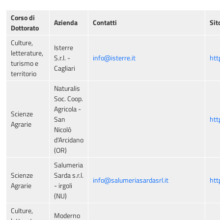
Corso di
Azienda
Contatti
Sit
Dottorato
Culture,
Isterre
letterature,
S.r.l. -
info@isterre.it
htt
turismo e
Cagliari
territorio
Naturalis
Soc. Coop.
Agricola -
Scienze
San
htt
Agrarie
Nicolò
d'Arcidano
(OR)
Salumeria
Scienze
Sarda s.r.l.
info@salumeriasardasrl.it
htt
Agrarie
- irgoli
(NU)
Culture,
Moderno