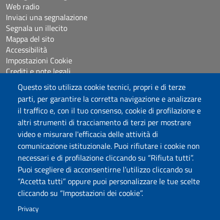
Web radio
Inviaci una segnalazione
Segnala un illecito
Mappa del sito
Accessibilità
Impostazioni Cookie
Crediti e note legali
Questo sito utilizza cookie tecnici, propri e di terze
parti, per garantire la corretta navigazione e analizzare
Seguici su
il traffico e, con il tuo consenso, cookie di profilazione e
Chatta con noi
altri strumenti di tracciamento di terzi per mostrare
video e misurare l'efficacia delle attività di
comunicazione istituzionale. Puoi rifiutare i cookie non
Università degli Studi di Sassari
necessari e di profilazione cliccando su “Rifiuta tutti”.
Piazza Università 21, Sassari
Puoi scegliere di acconsentirne l’utilizzo cliccando su
Tel.: 800 882994 (Orientamento studenti)
“Accetta tutti” oppure puoi personalizzare le tue scelte
RETTORE:
rettore@uniss.it
cliccando su “Impostazioni dei cookie”.
PEC:
protocollo@pec.uniss.it
URP:
urp@uniss.it
Privacy
WEB:
redazioneweb@uniss.it