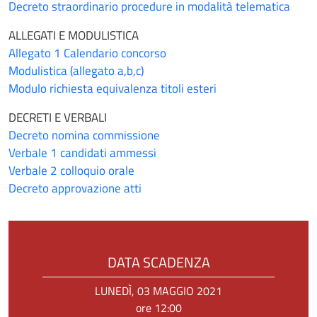
Decreto straordinario procedure in modalità telematica
ALLEGATI E MODULISTICA
Allegato 1 Calendario concorso
Modulistica (allegato a,b,c)
Modulo richiesta equivalenza titoli esteri
DECRETI E VERBALI
Decreto nomina commissione
Verbale 1 candidati ammessi
Verbale 2 colloquio orale
Decreto approvazione atti
DATA SCADENZA
LUNEDÌ, 03 MAGGIO 2021
ore 12:00