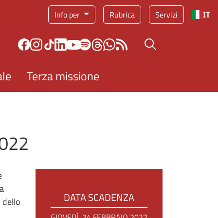
Info per
Rubrica
Servizi
IT
Bottone cerca
ale
Terza missione
2022
e
 a
DATA SCADENZA
 dello
GIOVEDÌ, 24 FEBBRAIO 2022