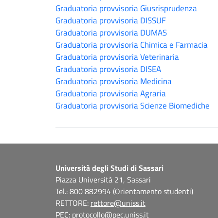
Graduatoria provvisoria Giusrisprudenza
Graduatoria provvisoria DISSUF
Graduatoria provvisoria DUMAS
Graduatoria provvisoria Chimica e Farmacia
Graduatoria provvisoria Veterinaria
Graduatoria provvisoria DISEA
Graduatoria provvisoria Medicina
Graduatoria provvisoria Agraria
Graduatoria provvisoria Scienze Biomediche
Università degli Studi di Sassari
Piazza Università 21, Sassari
Tel.: 800 882994 (Orientamento studenti)
RETTORE:
rettore@uniss.it
PEC:
protocollo@pec.uniss.it