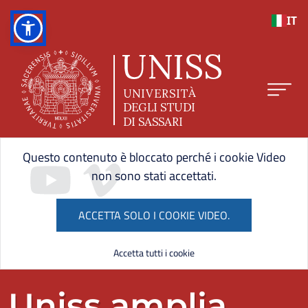
Salta al contenuto principale
IT
Home page UNISS
lta lo slider
Questo contenuto è bloccato perché i cookie Video
non sono stati accettati.
ACCETTA SOLO I COOKIE VIDEO.
Accetta tutti i cookie
ne dello slider
Uniss amplia