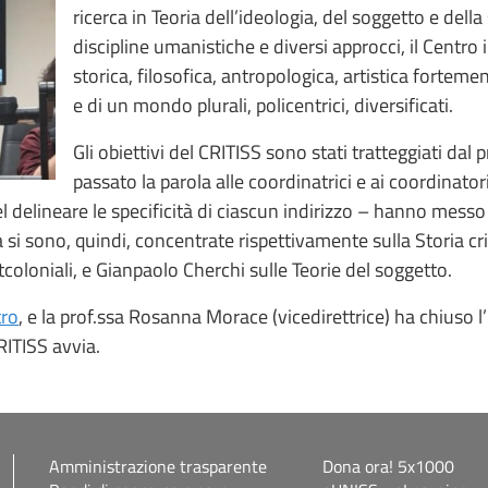
ricerca in Teoria dell’ideologia, del soggetto e del
discipline umanistiche e diversi approcci, il Centro
storica, filosofica, antropologica, artistica forte
e di un mondo plurali, policentrici, diversificati.
Gli obiettivi del CRITISS sono stati tratteggiati da
passato la parola alle coordinatrici e ai coordinatori
delineare le specificità di ciascun indirizzo – hanno messo a f
i sono, quindi, concentrate rispettivamente sulla Storia criti
coloniali, e Gianpaolo Cherchi sulle Teorie del soggetto.
tro
, e la prof.ssa Rosanna Morace (vicedirettrice) ha chiuso l
CRITISS avvia.
Amministrazione trasparente
Dona ora! 5x1000