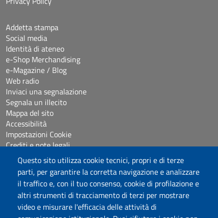
Privacy Policy
Addetta stampa
Social media
Identità di ateneo
e-Shop Merchandising
e-Magazine / Blog
Web radio
Inviaci una segnalazione
Segnala un illecito
Mappa del sito
Accessibilità
Impostazioni Cookie
Crediti e note legali
Questo sito utilizza cookie tecnici, propri e di terze
parti, per garantire la corretta navigazione e analizzare
Seguici su
il traffico e, con il tuo consenso, cookie di profilazione e
Chatta con noi
altri strumenti di tracciamento di terzi per mostrare
video e misurare l'efficacia delle attività di