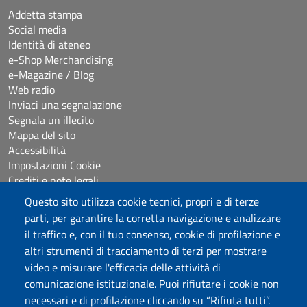
Addetta stampa
Social media
Identità di ateneo
e-Shop Merchandising
e-Magazine / Blog
Web radio
Inviaci una segnalazione
Segnala un illecito
Mappa del sito
Accessibilità
Impostazioni Cookie
Crediti e note legali
Questo sito utilizza cookie tecnici, propri e di terze
parti, per garantire la corretta navigazione e analizzare
Seguici su
il traffico e, con il tuo consenso, cookie di profilazione e
Chatta con noi
altri strumenti di tracciamento di terzi per mostrare
video e misurare l'efficacia delle attività di
comunicazione istituzionale. Puoi rifiutare i cookie non
Università degli Studi di Sassari
necessari e di profilazione cliccando su “Rifiuta tutti”.
Piazza Università 21, Sassari