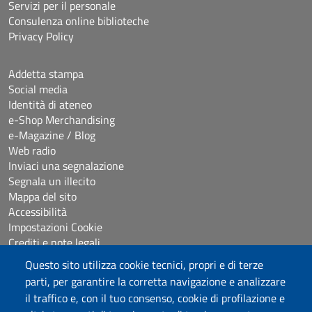
Servizi per il personale
Consulenza online biblioteche
Privacy Policy
Addetta stampa
Social media
Identità di ateneo
e-Shop Merchandising
e-Magazine / Blog
Web radio
Inviaci una segnalazione
Segnala un illecito
Mappa del sito
Accessibilità
Impostazioni Cookie
Crediti e note legali
Questo sito utilizza cookie tecnici, propri e di terze
parti, per garantire la corretta navigazione e analizzare
Seguici su
il traffico e, con il tuo consenso, cookie di profilazione e
Chatta con noi