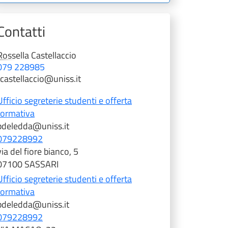
Contatti
Rossella
Castellaccio
079 228985
rcastellaccio@uniss.it
Ufficio segreterie studenti e offerta
formativa
pdeledda@uniss.it
079228992
via del fiore bianco, 5
07100 SASSARI
Ufficio segreterie studenti e offerta
formativa
pdeledda@uniss.it
079228992