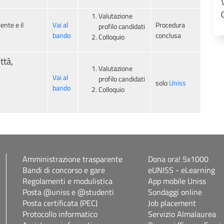
Valutazione
ente e il
Vai al
Procedura
profilo candidati
bando
conclusa
Colloquio
ttà,
Valutazione
Vai al
profilo candidati
solo
Uniss
bando
Colloquio
Amministrazione trasparente
Dona ora! 5x1000
Bandi di concorso e gare
eUNISS - eLearning
Regolamenti e modulistica
App mobile Uniss
Posta @uniss e @studenti
Sondaggi online
Posta certificata (PEC)
Job placement
Protocollo informatico
Servizio Almalaurea