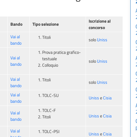
Iscrizione al
Bando
Tipo selezione
concorso
Vai al
Titoli
solo
Uniss
bando
Prova pratica grafico-
Vai al
testuale
solo
Uniss
bando
Colloquio
Vai al
Titoli
solo
Uniss
bando
Vai al
TOLC-SU
Uniss
e
Cisia
bando
TOLC-F
Vai al
Uniss
e
Cisia
Titoli
bando
Vai al
TOLC-PSI
Uniss
e
Cisia