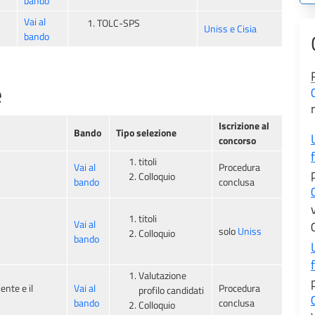
bando
Vai al
TOLC-SPS
Uniss e
Cisia
bando
e
Iscrizione al
Bando
Tipo selezione
concorso
titoli
Vai al
Procedura
Colloquio
bando
conclusa
titoli
Vai al
solo
Uniss
Colloquio
bando
Valutazione
ente e il
Vai al
Procedura
profilo candidati
bando
conclusa
Colloquio