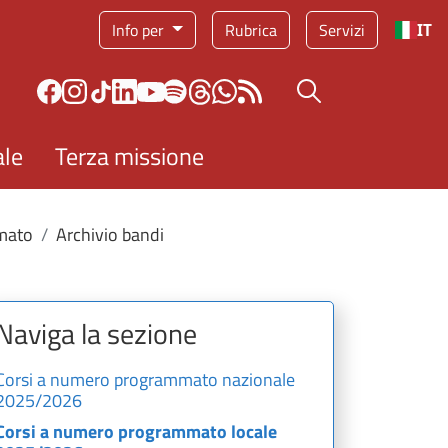
Info per
Rubrica
Servizi
IT
Bottone cerca
ale
Terza missione
mato
Archivio bandi
Naviga la sezione
Corsi a numero programmato nazionale
2025/2026
Corsi a numero programmato locale