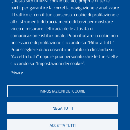
Questo sito utilizza cookie tecnici, propri e di terze
parti, per garantire la corretta navigazione e analizzare
Seguici su
il traffico e, con il tuo consenso, cookie di profilazione e
Chatta con noi
altri strumenti di tracciamento di terzi per mostrare
video e misurare l'efficacia delle attività di
comunicazione istituzionale. Puoi rifiutare i cookie non
Università degli Studi di Sassari
necessari e di profilazione cliccando su “Rifiuta tutti”.
Piazza Università 21, Sassari
Puoi scegliere di acconsentirne l’utilizzo cliccando su
Tel.: 800 882994 (Orientamento studenti)
“Accetta tutti” oppure puoi personalizzare le tue scelte
RETTORE:
rettore@uniss.it
cliccando su “Impostazioni dei cookie”.
PEC:
protocollo@pec.uniss.it
URP:
urp@uniss.it
Privacy
WEB:
redazioneweb@uniss.it
P.I. 00196350904 –
pagoPA®
IMPOSTAZIONI DEI COOKIE
NEGA TUTTI
ACCETTA TUTTI