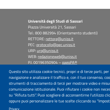
Università degli Studi di Sassari
Piazza Università 21, Sassari
Tel.: 800 882994 (Orientamento studenti)
RETTORE:
rettore@uniss.it
PEC:
protocollo@pec.uniss.it
URP:
urp@uniss.it
WEB:
redazioneweb@uniss.it
P.I. 00196350904 –
pagoPA®
Questo sito utilizza cookie tecnici, propri e di terze parti, per
navigazione e analizzare il traffico e, con il tuo consenso, cook
strumenti di tracciamento di terzi per mostrare video e misurar
comunicazione istituzionale. Puoi rifiutare i cookie non neces
su “Rifiuta tutti”. Puoi scegliere di acconsentirne l’utilizzo cl
oppure puoi personalizzare le tue scelte cliccando su “Imposta
Privacy