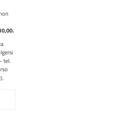
 non
10,00.
ta
lgersi
 tel.
orso
t
.