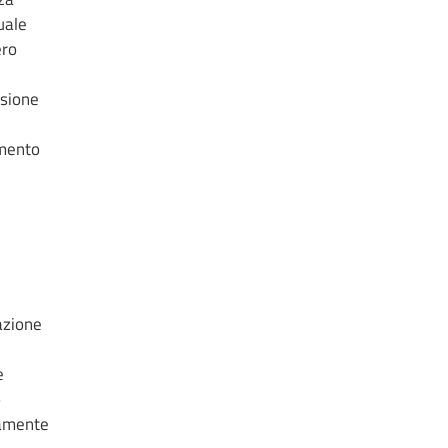
uale
ero
ssione
imento
azione
e
o
ivamente