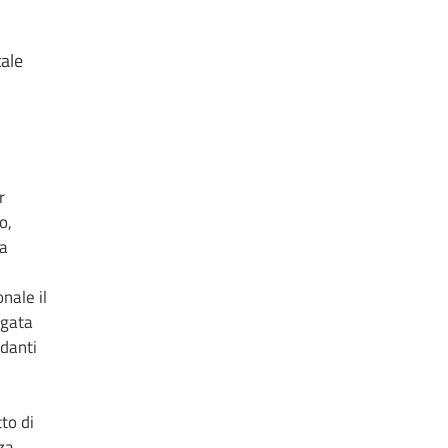
tale
r
o,
la
nale il
egata
rdanti
to di
za