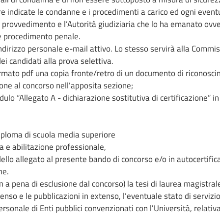
re indicate le condanne e i procedimenti a carico ed ogni event
 provvedimento e l’Autorità giudiziaria che lo ha emanato ovv
e procedimento penale.
indirizzo personale e-mail attivo. Lo stesso servirà alla Commi
i candidati alla prova selettiva.
formato pdf una copia fronte/retro di un documento di riconosc
zione al concorso nell’apposita sezione;
lo “Allegato A - dichiarazione sostitutiva di certificazione” in
iploma di scuola media superiore
 e abilitazione professionale,
ello allegato al presente bando di concorso e/o in autocertific
ne.
on a pena di esclusione dal concorso) la tesi di laurea magistral
xtenso e le pubblicazioni in extenso, l’eventuale stato di servizi
personale di Enti pubblici convenzionati con l'Università, relat