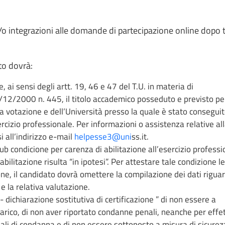
/o integrazioni alle domande di partecipazione online dopo 
to dovrà:
, ai sensi degli artt. 19, 46 e 47 del T.U. in materia di
2/2000 n. 445, il titolo accademico posseduto e previsto pe
lla votazione e dell’Università presso la quale è stato conseguit
ercizio professionale. Per informazioni o assistenza relative al
i all’indirizzo e-mail
helpesse3@uni
ss.it.
sub condicione per carenza di abilitazione all’esercizio professio
 abilitazione risulta “in ipotesi”. Per attestare tale condizione l
ione, il candidato dovrà omettere la compilazione dei dati rigua
e la relativa valutazione.
 dichiarazione sostitutiva di certificazione ” di non essere a
arico, di non aver riportato condanne penali, neanche per effet
li di condanna e di non essere sottoposto a misura di sicurez