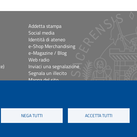
Addetta stampa
Social media
Identità di ateneo
e-Shop Merchandising
e-Magazine / Blog
Web radio
ce)
Inviaci una segnalazione
Segnala un illecito
Mappa del sito
e
Accessibilità
lioteche
Impostazioni Cookie
Crediti e note legali
NEGA TUTTI
ACCETTA TUTTI