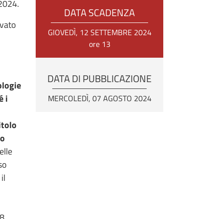
/2024.
DATA SCADENZA
rvato
GIOVEDÌ, 12 SETTEMBRE 2024
ore 13
DATA DI PUBBLICAZIONE
ologie
é i
MERCOLEDÌ, 07 AGOSTO 2024
itolo
ro
elle
so
il
28