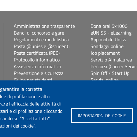
Amministrazione trasparente
Dona ora! 5x1000
Bandi di concorso e gare
eUNISS - eLearning
Regolamenti e modulistica
App mobile Uniss
Posta @uniss e @studenti
Sondaggi online
Posta certificata (PEC)
Job placement
Protocollo informatico
Servizio Almalaurea
Assistenza informatica
Percorsi (Career Servi
Prevenzione e sicurezza
Spin Off / Start Up
Guide per studenti
Servizi online
Segreterie studenti
Servizi per il personal
 garantire la corretta
Studenti con disabilità e DSA
Consulenza online bib
ie di profilazione e altri
Vetrina alloggi
Privacy Policy
e l'efficacia delle attività di
sari e di profilazione cliccando
IMPOSTAZIONI DEI COOKIE
Seguici su
iccando su “Accetta tutti”
zioni dei cookie”.
Chatta con noi