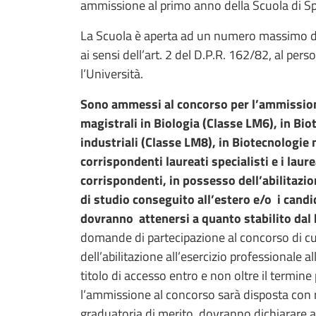
ammissione al primo anno della Scuola di Sp
La Scuola è aperta ad un numero massimo 
ai sensi dell’art. 2 del D.P.R. 162/82, al per
l’Università.
Sono ammessi al concorso per l’ammissione a
magistrali in Biologia (Classe LM6), in Bio
industriali (Classe LM8), in Biotecnologie
corrispondenti laureati specialisti e i lau
corrispondenti, in possesso dell’abilitazio
di studio conseguito all’estero e/o i candi
dovranno attenersi a quanto stabilito dal
domande di partecipazione al concorso di cui
dell’abilitazione all’esercizio professionale
titolo di accesso entro e non oltre il termine 
l’ammissione al concorso sarà disposta con ris
graduatoria di merito, dovranno dichiarare all