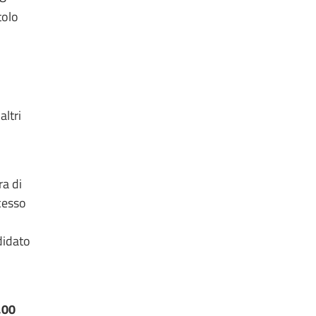
tolo
altri
ra di
ccesso
didato
,00