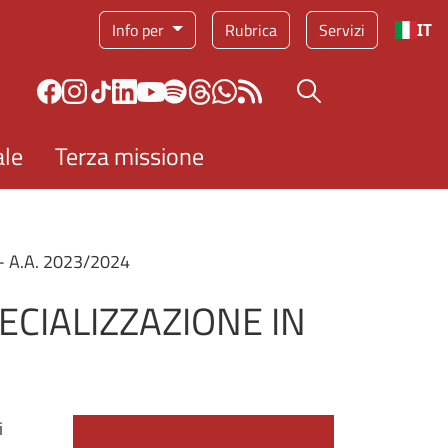
Info per
Rubrica
Servizi
IT
Bottone cerca
ale
Terza missione
 A.A. 2023/2024
ECIALIZZAZIONE IN
i