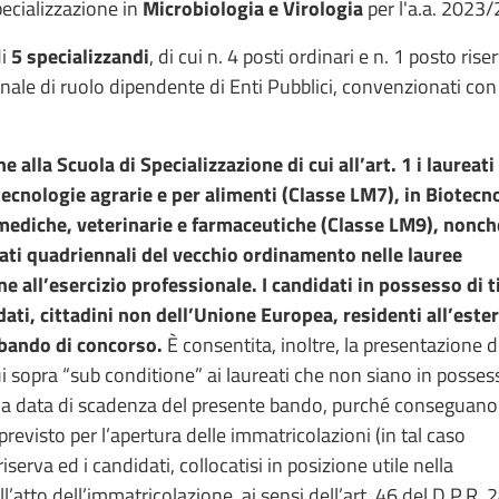
ecializzazione in
Microbiologia e Virologia
per l'a.a. 2023
di
5 specializzandi
, di cui n. 4 posti ordinari e n. 1 posto rise
sonale di ruolo dipendente di Enti Pubblici, convenzionati con
lla Scuola di Specializzazione di cui all’art. 1 i laureati
tecnologie agrarie e per alimenti (Classe LM7), in Biotecn
 mediche, veterinarie e farmaceutiche (Classe LM9), nonch
reati quadriennali del vecchio ordinamento nelle lauree
ne all’esercizio professionale.
I candidati in possesso di t
dati, cittadini non dell’Unione Europea, residenti all’este
 bando di concorso.
È consentita, inoltre, la presentazione d
 sopra “sub conditione” ai laureati che non siano in posses
 alla data di scadenza del presente bando, purché conseguano 
previsto per l’apertura delle immatricolazioni (in tal caso
erva ed i candidati, collocatisi in posizione utile nella
’atto dell’immatricolazione, ai sensi dell’art. 46 del D.P.R. 