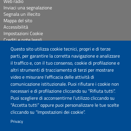
Web radio
Inviaci una segnalazione
Segnala un illecito
Mappa del sito
Accessibilità
Impostazioni Cookie
Crediti e note legali
Questo sito utilizza cookie tecnici, propri e di terze
parti, per garantire la corretta navigazione e analizzare
Seguici su
il traffico e, con il tuo consenso, cookie di profilazione e
Chatta con noi
altri strumenti di tracciamento di terzi per mostrare
video e misurare l'efficacia delle attività di
comunicazione istituzionale. Puoi rifiutare i cookie non
Università degli Studi di Sassari
necessari e di profilazione cliccando su “Rifiuta tutti”.
Piazza Università 21, Sassari
Puoi scegliere di acconsentirne l’utilizzo cliccando su
Tel.: 800 882994 (Orientamento studenti)
“Accetta tutti” oppure puoi personalizzare le tue scelte
RETTORE:
rettore@uniss.it
cliccando su “Impostazioni dei cookie”.
PEC:
protocollo@pec.uniss.it
URP:
urp@uniss.it
Privacy
WEB:
redazioneweb@uniss.it