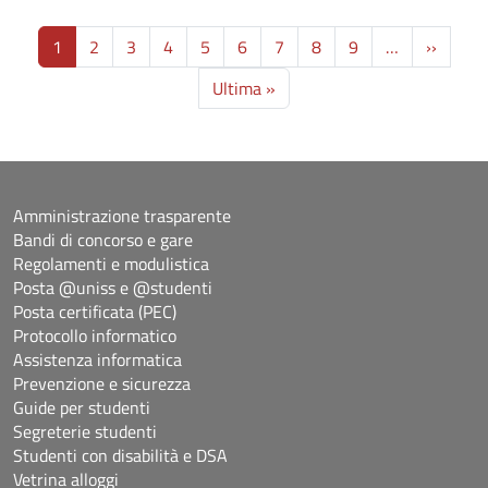
Paginazione
Pagina
1
2
3
4
5
6
7
8
9
…
››
Ultima pagina
Ultima »
Amministrazione trasparente
Bandi di concorso e gare
Regolamenti e modulistica
Posta @uniss e @studenti
Posta certificata (PEC)
Protocollo informatico
Assistenza informatica
Prevenzione e sicurezza
Guide per studenti
Segreterie studenti
Studenti con disabilità e DSA
Vetrina alloggi