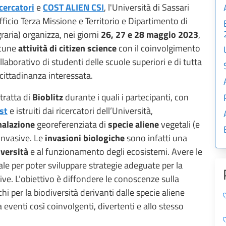
cercatori
e
COST ALIEN CSI
, l'Università di Sassari
fficio Terza Missione e Territorio e Dipartimento di
raria) organizza, nei giorni
26, 27 e 28 maggio 2023
,
cune
attività di citizen science
con il coinvolgimento
llaborativo di studenti delle scuole superiori e di tutta
 cittadinanza interessata.
 tratta di
Bioblitz
durante i quali i partecipanti, con
st
e istruiti dai ricercatori dell’Università,
nalazione
georeferenziata di
specie aliene
vegetali (e
 invasive. Le
invasioni biologiche
sono infatti una
iversità
e al funzionamento degli ecosistemi. Avere le
le per poter sviluppare strategie adeguate per la
ive. L’obiettivo è diffondere le conoscenze sulla
chi per la biodiversità derivanti dalle specie aliene
 eventi così coinvolgenti, divertenti e allo stesso