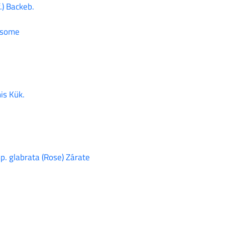
.) Backeb.
dsome
mis Kük.
p. glabrata (Rose) Zárate