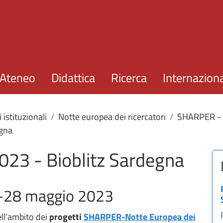
Salta al contenuto principale
Ateneo
Didattica
Ricerca
Internazion
 istituzionali
Notte europea dei ricercatori
SHARPER - N
egna
023 - Bioblitz Sardegna
7-28 maggio 2023
ll’ambito dei
progetti
SHARPER-Notte Europea dei