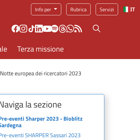
Info per
Rubrica
Servizi
IT
Bottone cerca
ale
Terza missione
otte europea dei ricercatori 2023
Naviga la sezione
Pre-eventi Sharper 2023 - Bioblitz
Sardegna
Pre-eventi SHARPER Sassari 2023