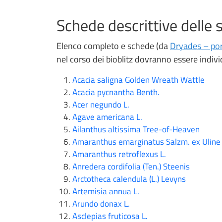
Schede descrittive delle s
Elenco completo e schede (da
Dryades – port
nel corso dei bioblitz dovranno essere indiv
Acacia saligna Golden Wreath Wattle
Acacia pycnantha Benth.
Acer negundo L.
Agave americana L.
Ailanthus altissima Tree-of-Heaven
Amaranthus emarginatus Salzm. ex Uline
Amaranthus retroflexus L.
Anredera cordifolia (Ten.) Steenis
Arctotheca calendula (L.) Levyns
Artemisia annua L.
Arundo donax L.
Asclepias fruticosa L.