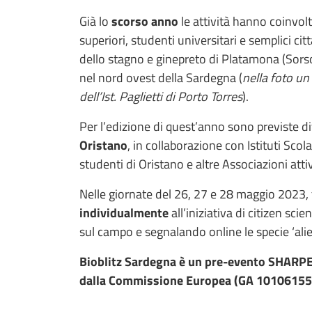
Già lo
scorso anno
le attività hanno coinvol
superiori, studenti universitari e semplici citt
dello stagno e ginepreto di Platamona (Sors
nel nord ovest della Sardegna (
nella foto u
dell’Ist. Paglietti di Porto Torres
).
Per l’edizione di quest’anno sono previste dive
Oristano
, in collaborazione con Istituti Scola
studenti di Oristano e altre Associazioni attiv
Nelle giornate del 26, 27 e 28 maggio 2023, t
individualmente
all’iniziativa di citizen scie
sul campo e segnalando online le specie ‘alie
Bioblitz Sardegna è un pre-evento SHARPER
dalla Commissione Europea (GA 10106155