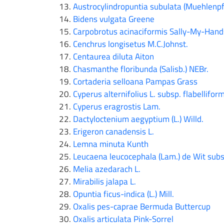
Austrocylindropuntia subulata (Muehlenpf
Bidens vulgata Greene
Carpobrotus acinaciformis Sally-My-Han
Cenchrus longisetus M.C.Johnst.
Centaurea diluta Aiton
Chasmanthe floribunda (Salisb.) NEBr.
Cortaderia selloana Pampas Grass
Cyperus alternifolius L. subsp. flabellifor
Cyperus eragrostis Lam.
Dactyloctenium aegyptium (L.) Willd.
Erigeron canadensis L.
Lemna minuta Kunth
Leucaena leucocephala (Lam.) de Wit subs
Melia azedarach L.
Mirabilis jalapa L.
Opuntia ficus-indica (L.) Mill.
Oxalis pes-caprae Bermuda Buttercup
Oxalis articulata Pink-Sorrel