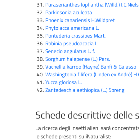
Paraserianthes lophantha (Willd.) I.C.Nie
Parkinsonia aculeata L.
Phoenix canariensis H.Wildpret
Phytolacca americana L.
Pontederia crassipes Mart.
Robinia pseudoacacia L.
Senecio angulatus L. f.
Sorghum halepense (L.) Pers.
Vachellia karroo (Hayne) Banfi & Galasso
Washingtonia filifera (Linden ex André) H
Yucca gloriosa L.
Zantedeschia aethiopica (L.) Spreng.
Schede descrittive delle s
La ricerca degli insetti alieni sarà concentrat
le schede presenti su iNaturalist: