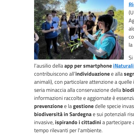
Ri
(U
Ag
al
co
la
Si
l’ausilio della
app per smartphone
iNaturali
contribuiscono all’
individuazione
e alla
seg
animali), con particolare attenzione a quelle
seria minaccia alla conservazione della
biod
informazioni raccolte e aggiornate è essenzia
prevenzione
e la
gestione
delle specie invas
biodiversità in Sardegna
e sui potenziali ris
invasive,
ispirando i cittadini
a partecipare a
tempo rilevanti per l'ambiente.