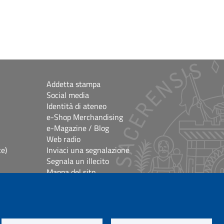
Addetta stampa
Social media
Identità di ateneo
e-Shop Merchandising
e-Magazine / Blog
Web radio
ce)
Inviaci una segnalazione
Segnala un illecito
Mappa del sito
e
Accessibilità
lioteche
Impostazioni Cookie
Crediti e note legali