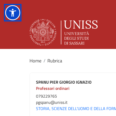
Home
Rubrica
SPANU PIER GIORGIO IGNAZIO
Professori ordinari
079229765
pgspanu@uniss.it
STORIA, SCIENZE DELL'UOMO E DELLA FO