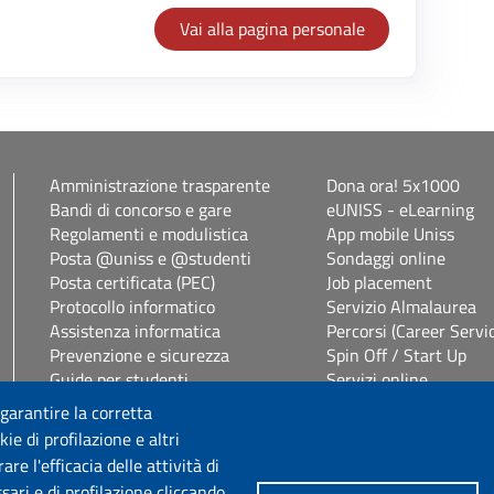
Vai alla pagina personale
Amministrazione trasparente
Dona ora! 5x1000
Bandi di concorso e gare
eUNISS - eLearning
Regolamenti e modulistica
App mobile Uniss
Posta @uniss e @studenti
Sondaggi online
Posta certificata (PEC)
Job placement
Protocollo informatico
Servizio Almalaurea
Assistenza informatica
Percorsi (Career Servi
Prevenzione e sicurezza
Spin Off / Start Up
Guide per studenti
Servizi online
Segreterie studenti
Servizi per il personal
 garantire la corretta
Studenti con disabilità e DSA
Consulenza online bib
ie di profilazione e altri
Vetrina alloggi
Privacy Policy
e l'efficacia delle attività di
sari e di profilazione cliccando