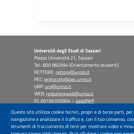
Università degli Studi di Sassari
Piazza Università 21, Sassari
Tel.: 800 882994 (Orientamento studenti)
RETTORE:
rettore@uniss.it
PEC:
protocollo@pec.uniss.it
URP:
urp@uniss.it
WEB:
redazioneweb@uniss.it
P.I. 00196350904 –
pagoPA®
Questo sito utilizza cookie tecnici, propri e di terze parti, per
navigazione e analizzare il traffico e, con il tuo consenso, cook
strumenti di tracciamento di terzi per mostrare video e misurar
comunicazione istituzionale. Puoi rifiutare i cookie non neces