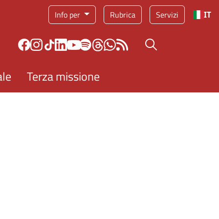
Info per
Rubrica
Servizi
IT
Bottone cerca
ale
Terza missione