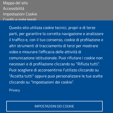
Mappa del sito
Accessibilità
Impostazioni Cookie
Crediti e note legali
Questo sito utilizza cookie tecnici, propri e di terze
parti, per garantire la corretta navigazione e analizzare
Seguici su
il traffico e, con il tuo consenso, cookie di profilazione e
Chatta con noi
altri strumenti di tracciamento di terzi per mostrare
video e misurare l'efficacia delle attività di
comunicazione istituzionale. Puoi rifiutare i cookie non
Università degli Studi di Sassari
necessari e di profilazione cliccando su “Rifiuta tutti”.
Piazza Università 21, Sassari
Puoi scegliere di acconsentirne l’utilizzo cliccando su
Tel.: 800 882994 (Orientamento studenti)
“Accetta tutti” oppure puoi personalizzare le tue scelte
RETTORE:
rettore@uniss.it
cliccando su “Impostazioni dei cookie”.
PEC:
protocollo@pec.uniss.it
URP:
urp@uniss.it
Privacy
WEB:
redazioneweb@uniss.it
P.I. 00196350904 –
pagoPA®
IMPOSTAZIONI DEI COOKIE