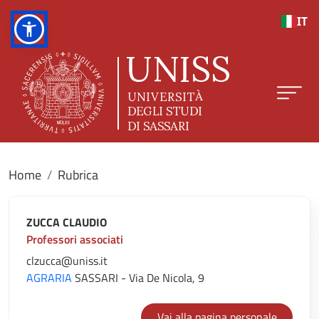
Salta al contenuto principale
IT
Home
Rubrica
ZUCCA CLAUDIO
Professori associati
clzucca@uniss.it
AGRARIA
SASSARI - Via De Nicola, 9
Vai alla pagina personale