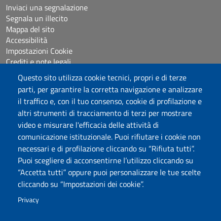
Inviaci una segnalazione
Segnala un illecito
Mappa del sito
Accessibilità
Impostazioni Cookie
Crediti e note legali
Questo sito utilizza cookie tecnici, propri e di terze
parti, per garantire la corretta navigazione e analizzare
Seguici su
il traffico e, con il tuo consenso, cookie di profilazione e
Chatta con noi
altri strumenti di tracciamento di terzi per mostrare
video e misurare l'efficacia delle attività di
comunicazione istituzionale. Puoi rifiutare i cookie non
Università degli Studi di Sassari
necessari e di profilazione cliccando su “Rifiuta tutti”.
Piazza Università 21, Sassari
Puoi scegliere di acconsentirne l’utilizzo cliccando su
Tel.: 800 882994 (Orientamento studenti)
“Accetta tutti” oppure puoi personalizzare le tue scelte
RETTORE:
rettore@uniss.it
cliccando su “Impostazioni dei cookie”.
PEC:
protocollo@pec.uniss.it
URP:
urp@uniss.it
Privacy
WEB:
redazioneweb@uniss.it
P.I. 00196350904 –
pagoPA®