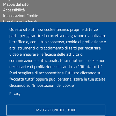
Mappa del sito
Accessibilità
Impostazioni Cookie
Crediti e note legali
Questo sito utilizza cookie tecnici, propri e di terze
parti, per garantire la corretta navigazione e analizzare
Seguici su
il traffico e, con il tuo consenso, cookie di profilazione e
Chatta con noi
altri strumenti di tracciamento di terzi per mostrare
video e misurare l'efficacia delle attività di
comunicazione istituzionale. Puoi rifiutare i cookie non
Università degli Studi di Sassari
necessari e di profilazione cliccando su “Rifiuta tutti”.
Piazza Università 21, Sassari
Puoi scegliere di acconsentirne l’utilizzo cliccando su
Tel.: 800 882994 (Orientamento studenti)
“Accetta tutti” oppure puoi personalizzare le tue scelte
RETTORE:
rettore@uniss.it
cliccando su “Impostazioni dei cookie”.
PEC:
protocollo@pec.uniss.it
URP:
urp@uniss.it
Privacy
WEB:
redazioneweb@uniss.it
P.I. 00196350904 –
pagoPA®
IMPOSTAZIONI DEI COOKIE