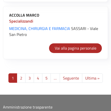
ACCOLLA MARCO
Specializzandi
MEDICINA, CHIRURGIA E FARMACIA
SASSARI - Viale
San Pietro
Vai alla pagina personale
Paginazione
Pagina successiva
Ultima
1
2
3
4
5
…
Seguente
Ultima »
Amministrazione trasparente