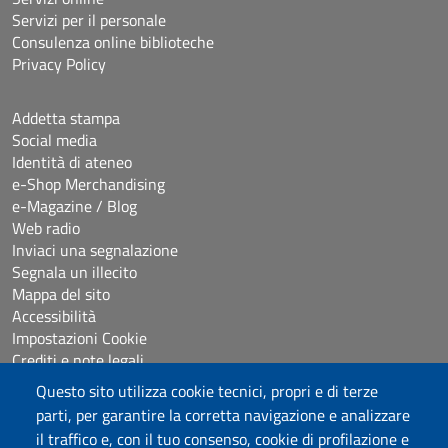
Servizi per il personale
Consulenza online biblioteche
Privacy Policy
Addetta stampa
Social media
Identità di ateneo
e-Shop Merchandising
e-Magazine / Blog
Web radio
Inviaci una segnalazione
Segnala un illecito
Mappa del sito
Accessibilità
Impostazioni Cookie
Crediti e note legali
Questo sito utilizza cookie tecnici, propri e di terze
parti, per garantire la corretta navigazione e analizzare
Seguici su
il traffico e, con il tuo consenso, cookie di profilazione e