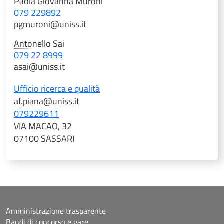
Paola Giovanna
Muroni
079 229892
pgmuroni@uniss.it
Antonello
Sai
079 22 8999
asai@uniss.it
Ufficio ricerca e qualità
af.piana@uniss.it
079229611
VIA MACAO, 32
07100 SASSARI
Amministrazione trasparente
Bandi di concorso e gare