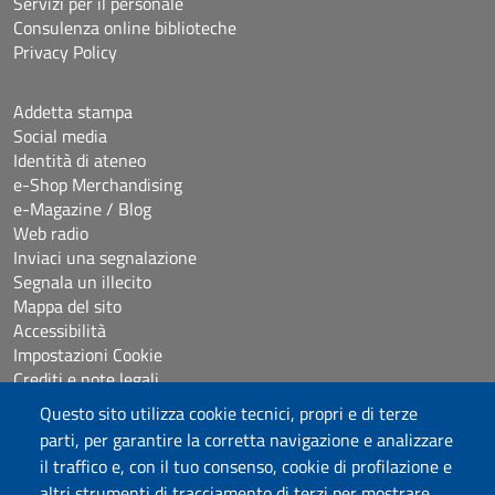
Servizi per il personale
Consulenza online biblioteche
Privacy Policy
Addetta stampa
Social media
Identità di ateneo
e-Shop Merchandising
e-Magazine / Blog
Web radio
Inviaci una segnalazione
Segnala un illecito
Mappa del sito
Accessibilità
Impostazioni Cookie
Crediti e note legali
Questo sito utilizza cookie tecnici, propri e di terze
parti, per garantire la corretta navigazione e analizzare
Seguici su
il traffico e, con il tuo consenso, cookie di profilazione e
Chatta con noi
altri strumenti di tracciamento di terzi per mostrare