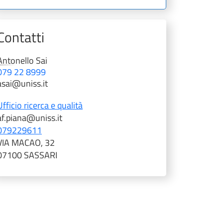
Contatti
Antonello
Sai
079 22 8999
asai@uniss.it
Ufficio ricerca e qualità
af.piana@uniss.it
079229611
VIA MACAO, 32
07100 SASSARI