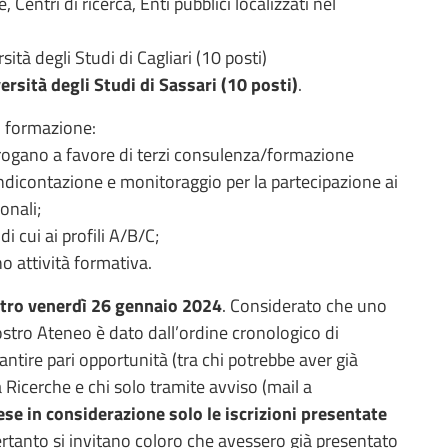
Centri di ricerca, Enti pubblici localizzati nel
rsità degli Studi di Cagliari (10 posti)
ersità degli Studi di Sassari (10 posti)
.
i formazione:
e erogano a favore di terzi consulenza/formazione
endicontazione e monitoraggio per la partecipazione ai
onali;
di cui ai profili A/B/C;
o attività formativa.
tro venerdì 26 gennaio 2024
. Considerato che uno
 nostro Ateneo è dato dall’ordine cronologico di
ntire pari opportunità (tra chi potrebbe aver già
 Ricerche e chi solo tramite avviso (mail a
se in considerazione solo le iscrizioni presentate
ertanto si invitano coloro che avessero già presentato