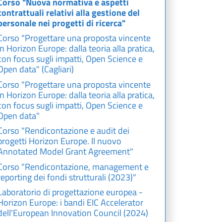
Corso "Nuova normativa e aspetti
contrattuali relativi alla gestione del
personale nei progetti di ricerca"
Corso "Progettare una proposta vincente
in Horizon Europe: dalla teoria alla pratica,
con focus sugli impatti, Open Science e
Open data" (Cagliari)
Corso "Progettare una proposta vincente
in Horizon Europe: dalla teoria alla pratica,
con focus sugli impatti, Open Science e
Open data"
Corso "Rendicontazione e audit dei
progetti Horizon Europe. Il nuovo
Annotated Model Grant Agreement"
Corso "Rendicontazione, management e
reporting dei fondi strutturali (2023)"
Laboratorio di progettazione europea -
Horizon Europe: i bandi EIC Accelerator
dell'European Innovation Council (2024)