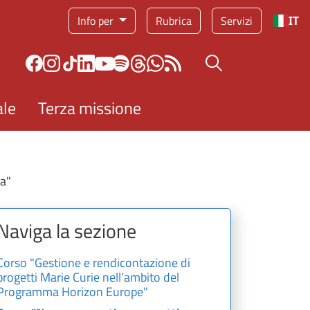
Info per
Rubrica
Servizi
IT
Bottone cerca
ale
Terza missione
ca"
Naviga la sezione
Corso "Gestione e rendicontazione di
progetti Marie Curie nell’ambito del
Programma Horizon Europe"