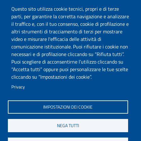
Questo sito utilizza cookie tecnici, propri e di terze
parti, per garantire la corretta navigazione e analizzare
Seguici su
il traffico e, con il tuo consenso, cookie di profilazione e
Chatta con noi
altri strumenti di tracciamento di terzi per mostrare
video e misurare l'efficacia delle attività di
comunicazione istituzionale. Puoi rifiutare i cookie non
Università degli Studi di Sassari
necessari e di profilazione cliccando su “Rifiuta tutti”.
Piazza Università 21, Sassari
Puoi scegliere di acconsentirne l’utilizzo cliccando su
Tel.: 800 882994 (Orientamento studenti)
“Accetta tutti” oppure puoi personalizzare le tue scelte
RETTORE:
rettore@uniss.it
cliccando su “Impostazioni dei cookie”.
PEC:
protocollo@pec.uniss.it
URP:
urp@uniss.it
Privacy
WEB:
redazioneweb@uniss.it
P.I. 00196350904 –
pagoPA®
IMPOSTAZIONI DEI COOKIE
NEGA TUTTI