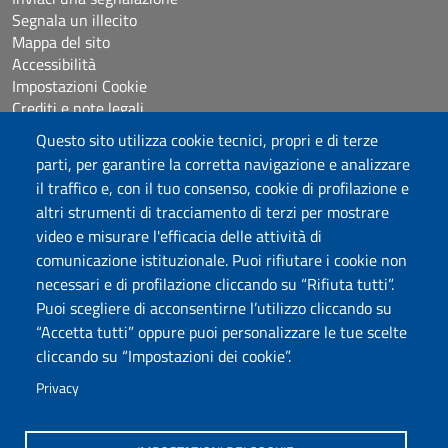
Segnala un illecito
Mappa del sito
Accessibilità
Impostazioni Cookie
Crediti e note legali
Questo sito utilizza cookie tecnici, propri e di terze
parti, per garantire la corretta navigazione e analizzare
Seguici su
il traffico e, con il tuo consenso, cookie di profilazione e
Chatta con noi
altri strumenti di tracciamento di terzi per mostrare
video e misurare l'efficacia delle attività di
comunicazione istituzionale. Puoi rifiutare i cookie non
Università degli Studi di Sassari
necessari e di profilazione cliccando su “Rifiuta tutti”.
Piazza Università 21, Sassari
Puoi scegliere di acconsentirne l’utilizzo cliccando su
Tel.: 800 882994 (Orientamento studenti)
“Accetta tutti” oppure puoi personalizzare le tue scelte
RETTORE:
rettore@uniss.it
cliccando su “Impostazioni dei cookie”.
PEC:
protocollo@pec.uniss.it
URP:
urp@uniss.it
Privacy
WEB:
redazioneweb@uniss.it
P.I. 00196350904 –
pagoPA®