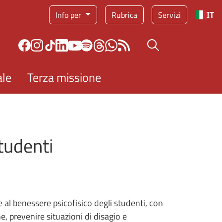
Info per
Rubrica
Servizi
IT
Bottone cerca
ale
Terza missione
studenti
 al benessere psicofisico degli studenti, con
ne, prevenire situazioni di disagio e