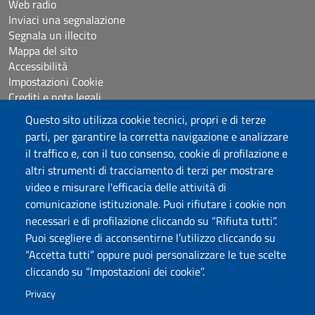
Web radio
Inviaci una segnalazione
Segnala un illecito
Mappa del sito
Accessibilità
Impostazioni Cookie
Crediti e note legali
Questo sito utilizza cookie tecnici, propri e di terze
parti, per garantire la corretta navigazione e analizzare
Seguici su
il traffico e, con il tuo consenso, cookie di profilazione e
Chatta con noi
altri strumenti di tracciamento di terzi per mostrare
video e misurare l'efficacia delle attività di
comunicazione istituzionale. Puoi rifiutare i cookie non
Università degli Studi di Sassari
necessari e di profilazione cliccando su “Rifiuta tutti”.
Piazza Università 21, Sassari
Puoi scegliere di acconsentirne l’utilizzo cliccando su
Tel.: 800 882994 (Orientamento studenti)
“Accetta tutti” oppure puoi personalizzare le tue scelte
RETTORE:
rettore@uniss.it
cliccando su “Impostazioni dei cookie”.
PEC:
protocollo@pec.uniss.it
URP:
urp@uniss.it
Privacy
WEB:
redazioneweb@uniss.it