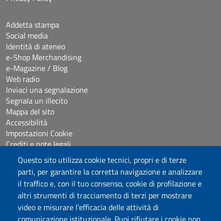
Addetta stampa
Social media
Identità di ateneo
e-Shop Merchandising
e-Magazine / Blog
Web radio
Inviaci una segnalazione
Segnala un illecito
Mappa del sito
Accessibilità
Impostazioni Cookie
Crediti e note legali
Questo sito utilizza cookie tecnici, propri e di terze
parti, per garantire la corretta navigazione e analizzare
Seguici su
il traffico e, con il tuo consenso, cookie di profilazione e
Chatta con noi
altri strumenti di tracciamento di terzi per mostrare
video e misurare l'efficacia delle attività di
comunicazione istituzionale. Puoi rifiutare i cookie non
Università degli Studi di Sassari