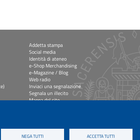
Addetta stampa
Social media
Identità di ateneo
e-Shop Merchandising
e-Magazine / Blog
Web radio
ce)
Inviaci una segnalazione
Segnala un illecito
Mappa del sito
e
Accessibilità
lioteche
Impostazioni Cookie
Crediti e note legali
NEGA TUTTI
ACCETTA TUTTI