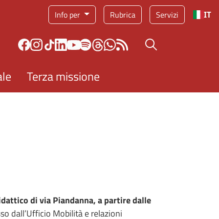
Info per
Rubrica
Servizi
IT
Bottone cerca
ale
Terza missione
dattico di via Piandanna, a partire dalle
o dall’Ufficio Mobilità e relazioni