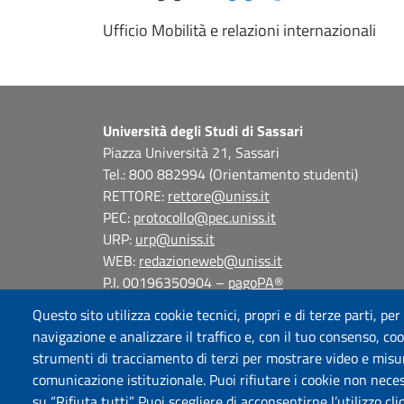
Ufficio Mobilità e relazioni internazionali
Università degli Studi di Sassari
Piazza Università 21, Sassari
Tel.: 800 882994 (Orientamento studenti)
RETTORE:
rettore@uniss.it
PEC:
protocollo@pec.uniss.it
URP:
urp@uniss.it
WEB:
redazioneweb@uniss.it
P.I. 00196350904 –
pagoPA®
Questo sito utilizza cookie tecnici, propri e di terze parti, per
navigazione e analizzare il traffico e, con il tuo consenso, cook
strumenti di tracciamento di terzi per mostrare video e misurar
comunicazione istituzionale. Puoi rifiutare i cookie non neces
su “Rifiuta tutti”. Puoi scegliere di acconsentirne l’utilizzo cl