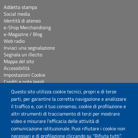
Addetta stampa
Social media
Identità di ateneo
e-Shop Merchandising
e-Magazine / Blog
Web radio
Inviaci una segnalazione
Segnala un illecito
Mappa del sito
Accessibilità
Impostazioni Cookie
Crediti e note legali
Questo sito utilizza cookie tecnici, propri e di terze
parti, per garantire la corretta navigazione e analizzare
Seguici su
il traffico e, con il tuo consenso, cookie di profilazione e
Chatta con noi
altri strumenti di tracciamento di terzi per mostrare
video e misurare l'efficacia delle attività di
comunicazione istituzionale. Puoi rifiutare i cookie non
Università degli Studi di Sassari
necessari e di profilazione cliccando su “Rifiuta tutti”.
Piazza Università 21, Sassari