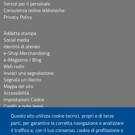
Servizi per il personale
Consulenza online biblioteche
Privacy Policy
Addetta stampa
Social media
Identità di ateneo
e-Shop Merchandising
e-Magazine / Blog
Web radio
Inviaci una segnalazione
Segnala un illecito
Mappa del sito
Accessibilità
Impostazioni Cookie
Crediti e note legali
Questo sito utilizza cookie tecnici, propri e di terze
parti, per garantire la corretta navigazione e analizzare
Seguici su
il traffico e, con il tuo consenso, cookie di profilazione e
Chatta con noi