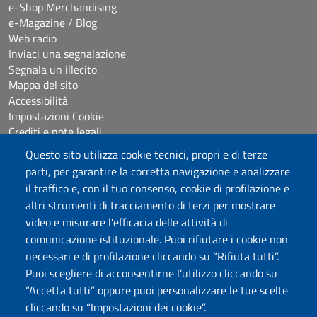
e-Shop Merchandising
e-Magazine / Blog
Web radio
Inviaci una segnalazione
Segnala un illecito
Mappa del sito
Accessibilità
Impostazioni Cookie
Crediti e note legali
Questo sito utilizza cookie tecnici, propri e di terze
parti, per garantire la corretta navigazione e analizzare
Seguici su
il traffico e, con il tuo consenso, cookie di profilazione e
Chatta con noi
altri strumenti di tracciamento di terzi per mostrare
video e misurare l'efficacia delle attività di
comunicazione istituzionale. Puoi rifiutare i cookie non
Università degli Studi di Sassari
necessari e di profilazione cliccando su “Rifiuta tutti”.
Piazza Università 21, Sassari
Puoi scegliere di acconsentirne l’utilizzo cliccando su
Tel.: 800 882994 (Orientamento studenti)
“Accetta tutti” oppure puoi personalizzare le tue scelte
RETTORE:
rettore@uniss.it
cliccando su “Impostazioni dei cookie”.
PEC:
protocollo@pec.uniss.it