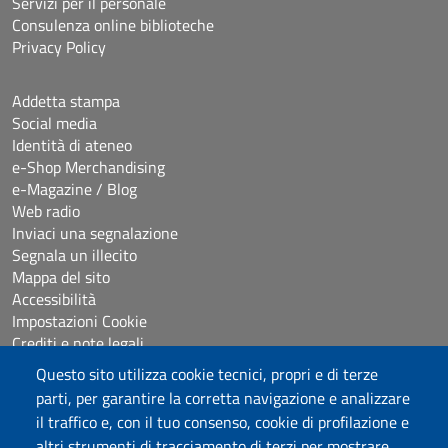
Servizi per il personale
Consulenza online biblioteche
Privacy Policy
Addetta stampa
Social media
Identità di ateneo
e-Shop Merchandising
e-Magazine / Blog
Web radio
Inviaci una segnalazione
Segnala un illecito
Mappa del sito
Accessibilità
Impostazioni Cookie
Crediti e note legali
Questo sito utilizza cookie tecnici, propri e di terze
parti, per garantire la corretta navigazione e analizzare
Seguici su
il traffico e, con il tuo consenso, cookie di profilazione e
Chatta con noi
altri strumenti di tracciamento di terzi per mostrare