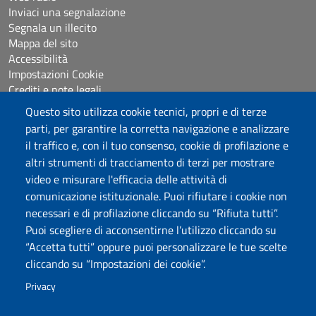
Inviaci una segnalazione
Segnala un illecito
Mappa del sito
Accessibilità
Impostazioni Cookie
Crediti e note legali
Questo sito utilizza cookie tecnici, propri e di terze
parti, per garantire la corretta navigazione e analizzare
Seguici su
il traffico e, con il tuo consenso, cookie di profilazione e
Chatta con noi
altri strumenti di tracciamento di terzi per mostrare
video e misurare l'efficacia delle attività di
comunicazione istituzionale. Puoi rifiutare i cookie non
Università degli Studi di Sassari
necessari e di profilazione cliccando su “Rifiuta tutti”.
Piazza Università 21, Sassari
Puoi scegliere di acconsentirne l’utilizzo cliccando su
Tel.: 800 882994 (Orientamento studenti)
“Accetta tutti” oppure puoi personalizzare le tue scelte
RETTORE:
rettore@uniss.it
cliccando su “Impostazioni dei cookie”.
PEC:
protocollo@pec.uniss.it
URP:
urp@uniss.it
Privacy
WEB:
redazioneweb@uniss.it