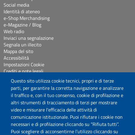
Social media
Identità di ateneo
e-Shop Merchandising
e-Magazine / Blog
Web radio
Inviaci una segnalazione
Segnala un illecito
Mappa del sito
Accessibilità
Impostazioni Cookie
Crediti e note legali
Questo sito utilizza cookie tecnici, propri e di terze
parti, per garantire la corretta navigazione e analizzare
Seguici su
il traffico e, con il tuo consenso, cookie di profilazione e
Chatta con noi
altri strumenti di tracciamento di terzi per mostrare
video e misurare l'efficacia delle attività di
comunicazione istituzionale. Puoi rifiutare i cookie non
Università degli Studi di Sassari
necessari e di profilazione cliccando su “Rifiuta tutti”.
Piazza Università 21, Sassari
Puoi scegliere di acconsentirne l’utilizzo cliccando su
Tel.: 800 882994 (Orientamento studenti)