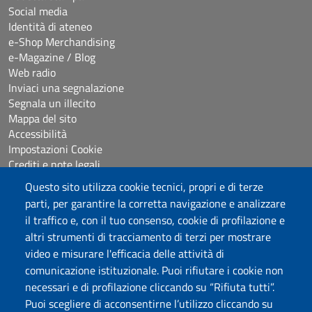
Social media
Identità di ateneo
e-Shop Merchandising
e-Magazine / Blog
Web radio
Inviaci una segnalazione
Segnala un illecito
Mappa del sito
Accessibilità
Impostazioni Cookie
Crediti e note legali
Questo sito utilizza cookie tecnici, propri e di terze
parti, per garantire la corretta navigazione e analizzare
Seguici su
il traffico e, con il tuo consenso, cookie di profilazione e
Chatta con noi
altri strumenti di tracciamento di terzi per mostrare
video e misurare l'efficacia delle attività di
comunicazione istituzionale. Puoi rifiutare i cookie non
Università degli Studi di Sassari
necessari e di profilazione cliccando su “Rifiuta tutti”.
Piazza Università 21, Sassari
Puoi scegliere di acconsentirne l’utilizzo cliccando su
Tel.: 800 882994 (Orientamento studenti)