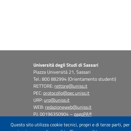
Università degli Studi di Sassari
Piazza Università 21, Sassari
Tel.: 800 882994 (Orientamento studenti)
RETTORE:
rettore@uniss.it
PEC:
protocollo@pec.uniss.it
URP:
urp@uniss.it
WEB:
redazioneweb@uniss.it
P.I. 00196350904 –
pagoPA®
Questo sito utilizza cookie tecnici, propri e di terze parti, per