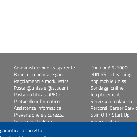
Amministrazione trasparente
Dona ora! 5x1000
Bandi di concorso e gare
eUNISS - eLearning
Regolamenti e modulistica
App mobile Uniss
Posta @uniss e @studenti
Sondaggi online
Posta certificata (PEC)
Job placement
Protocollo informatico
Servizio Almalaurea
Assistenza informatica
Percorsi (Career Servi
Prevenzione e sicurezza
Spin Off / Start Up
Guide per studenti
Servizi online
Segreterie studenti
Servizi per il personal
 garantire la corretta
Studenti con disabilità e DSA
Consulenza online bib