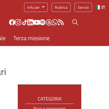
Info per
Rubrica
Servizi
IT
Bottone cerca
ale
Terza missione
ri
CATEGORIA
Piani e programmi